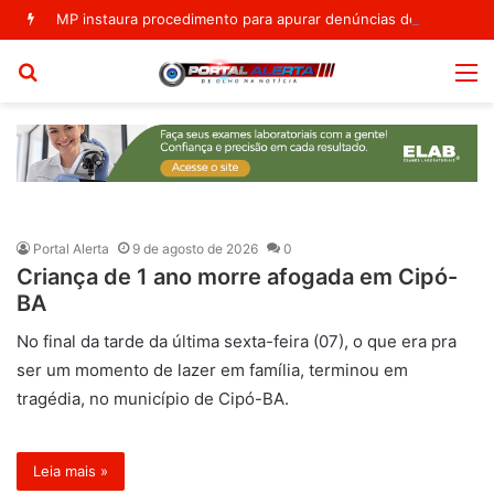
MP instaura procedimento para apurar denúncias de irregularidades na 14ª Ciretran de Euclides da Cunha
Procurar
M
por
Portal Alerta
9 de agosto de 2026
0
Criança de 1 ano morre afogada em Cipó-
BA
No final da tarde da última sexta-feira (07), o que era pra
ser um momento de lazer em família, terminou em
tragédia, no município de Cipó-BA.
Leia mais »