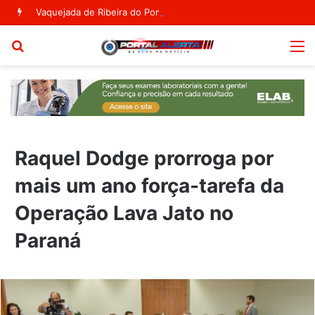
Vaquejada de Ribeira do Pombal vai acontecer no Parque Segismundo Macedo
Procurar
M
por
Raquel Dodge prorroga por
mais um ano força-tarefa da
Operação Lava Jato no
Paraná