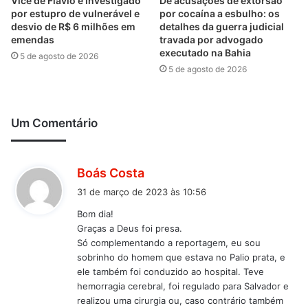
Vice de Flavio é investigado
De acusações de extorsão
por estupro de vulnerável e
por cocaína a esbulho: os
desvio de R$ 6 milhões em
detalhes da guerra judicial
emendas
travada por advogado
executado na Bahia
5 de agosto de 2026
5 de agosto de 2026
Um Comentário
d
Boás Costa
i
31 de março de 2023 às 10:56
s
Bom dia!
s
Graças a Deus foi presa.
e
Só complementando a reportagem, eu sou
:
sobrinho do homem que estava no Palio prata, e
ele também foi conduzido ao hospital. Teve
hemorragia cerebral, foi regulado para Salvador e
realizou uma cirurgia ou, caso contrário também