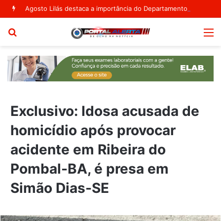
Agosto Lilás destaca a importância do Departamento de Políticas Públicas para as Mulheres em Ribeira do Pombal
Procurar
M
por
Exclusivo: Idosa acusada de
homicídio após provocar
acidente em Ribeira do
Pombal-BA, é presa em
Simão Dias-SE