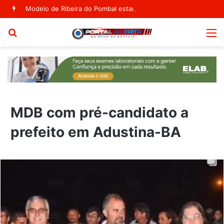
Modelo de Ribeira do Pombal estampa capa da Vogue Agosto
Procurar
M
por
MDB com pré-candidato a
prefeito em Adustina-BA