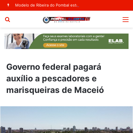
Modelo de Ribeira do Pombal estampa capa da Vogue Agosto
Procurar
M
por
Governo federal pagará
auxílio a pescadores e
marisqueiras de Maceió