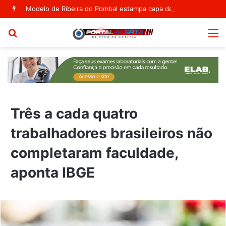
Modelo de Ribeira do Pombal estampa capa da Vogue Agosto
Procurar
M
por
Três a cada quatro
trabalhadores brasileiros não
completaram faculdade,
aponta IBGE