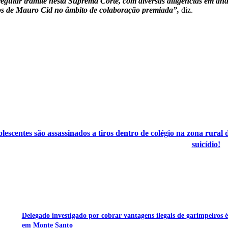
m regular trâmite nesta Suprema Corte, com diversas diligências em 
tos de Mauro Cid no âmbito de colaboração premiada”,
diz.
olescentes são assassinados a tiros dentro de colégio na zona rura
suicídio!
Delegado investigado por cobrar vantagens ilegais de garimpeiros é
em Monte Santo