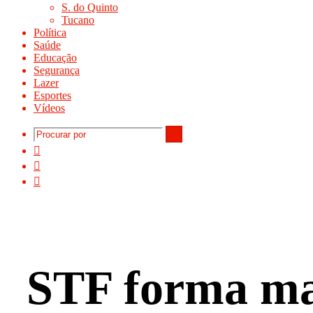
S. do Quinto
Tucano
Política
Saúde
Educação
Segurança
Lazer
Esportes
Vídeos
Procurar
Instagram
por
YouTube
Facebook
STF forma mai