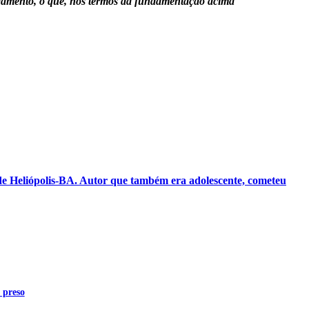
andamento, o que, nos termos da fundamentação acima
l de Heliópolis-BA. Autor que também era adolescente, cometeu
 preso