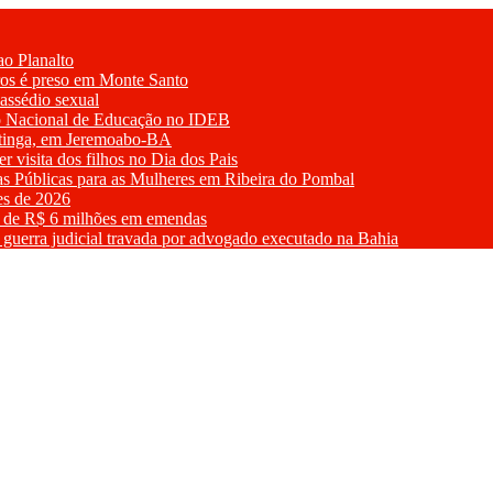
ao Planalto
iros é preso em Monte Santo
assédio sexual
no Nacional de Educação no IDEB
atinga, em Jeremoabo-BA
r visita dos filhos no Dia dos Pais
cas Públicas para as Mulheres em Ribeira do Pombal
tes de 2026
io de R$ 6 milhões em emendas
a guerra judicial travada por advogado executado na Bahia