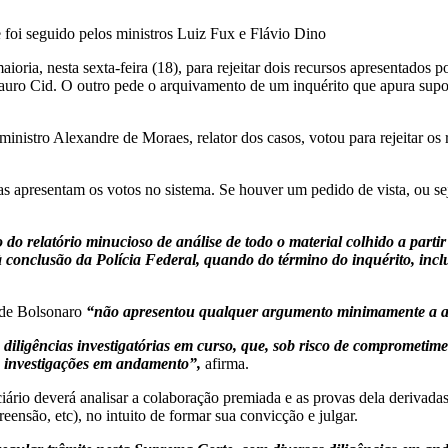
 e foi seguido pelos ministros Luiz Fux e Flávio Dino
a, nesta sexta-feira (18), para rejeitar dois recursos apresentados po
auro Cid. O outro pede o arquivamento de um inquérito que apura supos
nistro Alexandre de Moraes, relator dos casos, votou para rejeitar os 
as apresentam os votos no sistema. Se houver um pedido de vista, ou se
 do relatório minucioso de análise de todo o material colhido a parti
 conclusão da Polícia Federal, quando do término do inquérito, incl
a de Bolsonaro
“não apresentou qualquer argumento minimamente a af
 diligências investigatórias em curso, que, sob risco de comprometime
as investigações em andamento”,
afirma.
ário deverá analisar a colaboração premiada e as provas dela derivada
eensão, etc), no intuito de formar sua convicção e julgar.