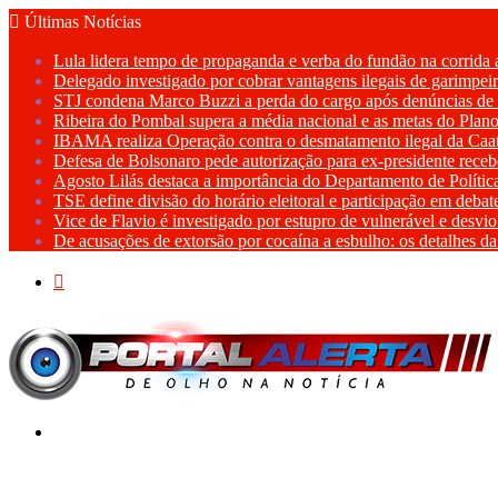
Últimas Notícias
Lula lidera tempo de propaganda e verba do fundão na corrida 
Delegado investigado por cobrar vantagens ilegais de garimpe
STJ condena Marco Buzzi a perda do cargo após denúncias de 
Ribeira do Pombal supera a média nacional e as metas do Pla
IBAMA realiza Operação contra o desmatamento ilegal da Ca
Defesa de Bolsonaro pede autorização para ex-presidente recebe
Agosto Lilás destaca a importância do Departamento de Políti
TSE define divisão do horário eleitoral e participação em deba
Vice de Flavio é investigado por estupro de vulnerável e desv
De acusações de extorsão por cocaína a esbulho: os detalhes d
Procurar
por
Menu