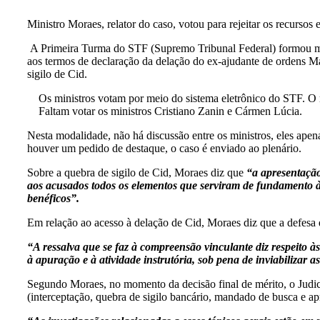
Ministro Moraes, relator do caso, votou para rejeitar os recursos
A Primeira Turma do STF (Supremo Tribunal Federal) formou maiori
aos termos de declaração da delação do ex-ajudante de ordens M
sigilo de Cid.
Os ministros votam por meio do sistema eletrônico do STF. O mi
Faltam votar os ministros Cristiano Zanin e Cármen Lúcia.
Nesta modalidade, não há discussão entre os ministros, eles apen
houver um pedido de destaque, o caso é enviado ao plenário.
Sobre a quebra de sigilo de Cid, Moraes diz que
“a apresentação
aos acusados todos os elementos que serviram de fundamento à
benéficos”.
Em relação ao acesso à delação de Cid, Moraes diz que a defes
“A ressalva que se faz à compreensão vinculante diz respeito às
à apuração e à atividade instrutória, sob pena de inviabilizar 
Segundo Moraes, no momento da decisão final de mérito, o Judici
(interceptação, quebra de sigilo bancário, mandado de busca e apr