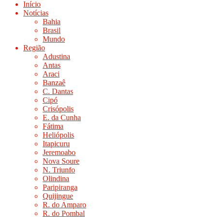
Início
Notícias
Bahia
Brasil
Mundo
Região
Adustina
Antas
Araci
Banzaê
C. Dantas
Cipó
Crisópolis
E. da Cunha
Fátima
Heliópolis
Itapicuru
Jeremoabo
Nova Soure
N. Triunfo
Olindina
Paripiranga
Quijingue
R. do Amparo
R. do Pombal