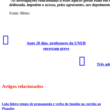
“As investigações relacionadas a esses tópicos gerais estão e
delineada, impedem o acesso, pelos agravantes, aos depoimen
Fonte: Metro
Após 20 dias, professores da UNEB
encerram greve
Três ad
Artigos relacionados
Lula lidera tempo de propaganda e verba do fundão na corrida ao
Planalto