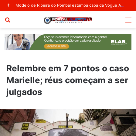
Modelo de Ribeira do Pombal estampa capa da Vogue Agosto
Procurar
M
por
Relembre em 7 pontos o caso
Marielle; réus começam a ser
julgados