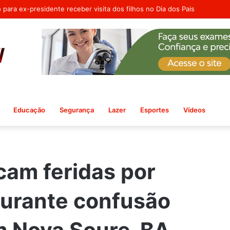
 Departamento de Políticas Públicas para as Mulheres em Ribeira do Po
Educação
Segurança
Lazer
Esportes
Vídeos
cam feridas por
durante confusão