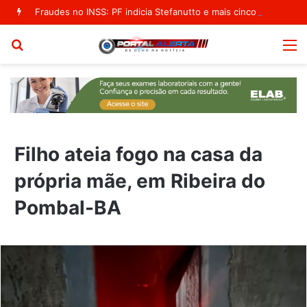
Fraudes no INSS: PF indicia Stefanutto e mais cinco em segundo inquérito
Procurar
M
por
Filho ateia fogo na casa da
própria mãe, em Ribeira do
Pombal-BA