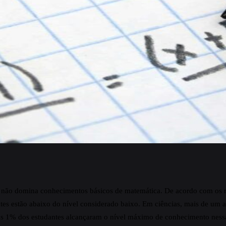
l não domina conhecimentos básicos de matemática. De acordo com os 
antes estão abaixo do nível considerado baixo. Em ciências, mais de um 
nas 1% dos estudantes alcançaram o nível máximo de conhecimento nessa