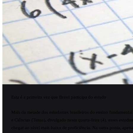
Esta é a primeira vez que Brasil participa do estudo
Mais da metade dos estudantes brasileiros do ensino fundamenta
e Ciências (Timss), divulgado nesta quarta-feira (4), esses estud
chegar ao nível mais baixo de proficiência. Na outra ponta, ape