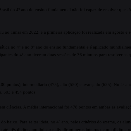
o Brasil do 4º ano do ensino fundamental não foi capaz de resolver qu
eriu ao Timss em 2022, e a primeira aplicação foi realizada em agosto e
ática no 4º e no 8º ano do ensino fundamental e é aplicado mundialme
cipantes do 4º ano tiveram duas sessões de 36 minutos para resolver as 
 400 pontos), intermediário (475), alto (550) e avançado (625). No 4º 
e, 503 e 494 pontos.
em ciências. A média internacional foi 478 pontos em ambas as avaliaç
o baixo. Para se ter ideia, no 4º ano, pelos critérios do exame, os a
té três dígitos, multiplicar e dividir números inteiros de um dígito e 