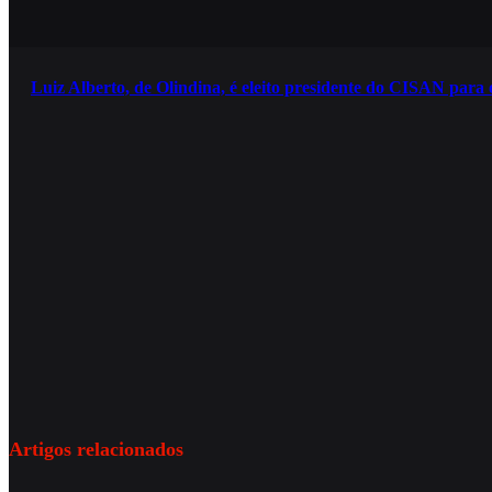
Luiz Alberto, de Olindina, é eleito presidente do CISAN para 
Artigos relacionados