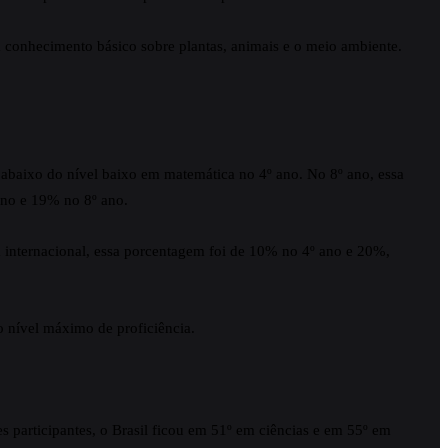
 conhecimento básico sobre plantas, animais e o meio ambiente.
 abaixo do nível baixo em matemática no 4º ano. No 8º ano, essa
ano e 19% no 8º ano.
 internacional, essa porcentagem foi de 10% no 4º ano e 20%,
o nível máximo de proficiência.
es participantes, o Brasil ficou em 51º em ciências e em 55º em