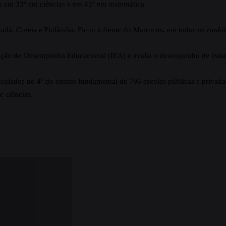
cou em 33º em ciências e em 41º em matemática.
nadá, Coreia e Finlândia. Ficou à frente do Marrocos, em todos os
ranki
iação do Desempenho Educacional (IEA) e avalia o desempenho de estud
iculados no 4º do ensino fundamental de 796 escolas públicas e privad
 ciências.