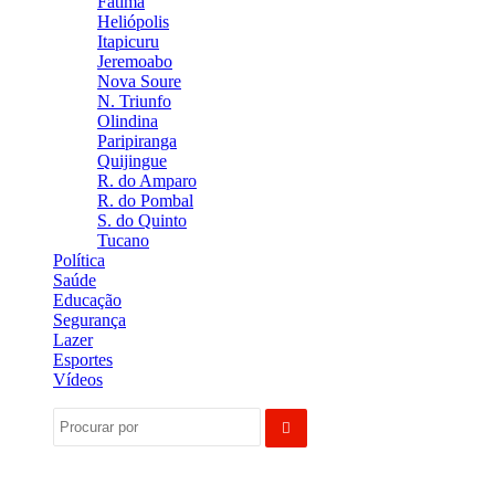
Fátima
Heliópolis
Itapicuru
Jeremoabo
Nova Soure
N. Triunfo
Olindina
Paripiranga
Quijingue
R. do Amparo
R. do Pombal
S. do Quinto
Tucano
Política
Saúde
Educação
Segurança
Lazer
Esportes
Vídeos
Procurar
por