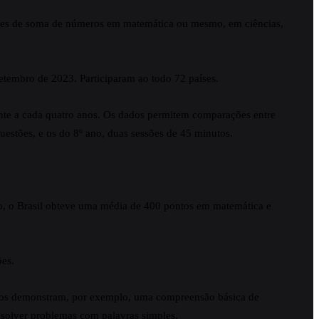
estões de soma de números em matemática ou mesmo, em ciências,
 setembro de 2023. Participaram ao todo 72 países.
nte a cada quatro anos. Os dados permitem comparações entre
questões, e os do 8º ano, duas sessões de 45 minutos.
ano, o Brasil obteve uma média de 400 pontos em matemática e
ões.
lunos demonstram, por exemplo, uma compreensão básica de
resolver problemas com palavras simples.