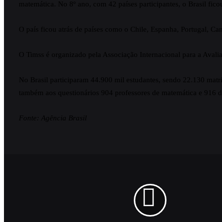
matemática. No 8º ano, com 42 países participantes, o Brasil fi
O país ficou atrás de países como o Chile, Espanha, Portugal, Ca
O Timss é organizado pela Associação Internacional para a Aval
No Brasil participaram 44.900 mil estudantes, sendo 22.130 matr
também aos questionários 904 professores de matemática e 916 de
Fonte: Agência Brasil