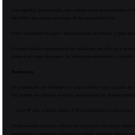
Isso significa, por exemplo, que a maior parte dos estudantes d
identificar que plantas precisam de luz para sobreviver.
Esta é a primeira vez que o Brasil participa do estudo. O país ad
O estudo avalia o desempenho de estudantes em ciências e matem
países e ao longo do tempo. As provas são eletrônicas, e os parti
Pontuações
As pontuações são divididas em quatro níveis: baixo (a partir de
425 pontos em ciências. A média internacional foi, respetivament
Já no 8º ano, o Brasil obteve 378 em matemática e 420 pontos 
As pontuações colocam o Brasil no nível baixo ou mesmo abaixo d
matemática. Conseguem adicionar e subtrair números inteiros com a