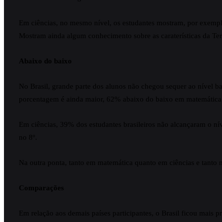
Em ciências, no mesmo nível, os estudantes mostram, por exemplo
Mostram ainda algum conhecimento sobre as caraterísticas da Te
Abaixo do baixo
No Brasil, grande parte dos alunos não chegou sequer ao nível b
porcentagem é ainda maior, 62% abaixo do baixo em matemática. 
Em ciências, 39% dos estudantes brasileiros não alcançaram o ní
no 8º.
Na outra ponta, tanto em matemática quanto em ciências e tanto n
Comparações
Em relação aos demais países participantes, o Brasil ficou mais 