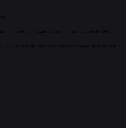
ngs
.
antes em ciências e matemática no 4º e no 8º ano desde 1995.
as e 22.770 do 8º ano de 849 instituições de ensino. Responderam