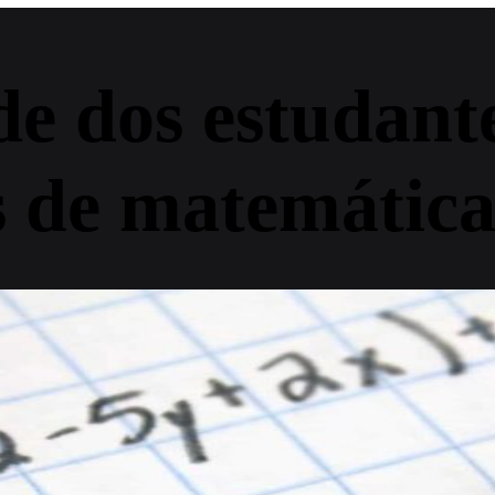
e dos estudant
s de matemátic