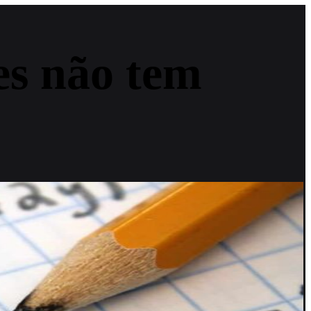
es não tem
a