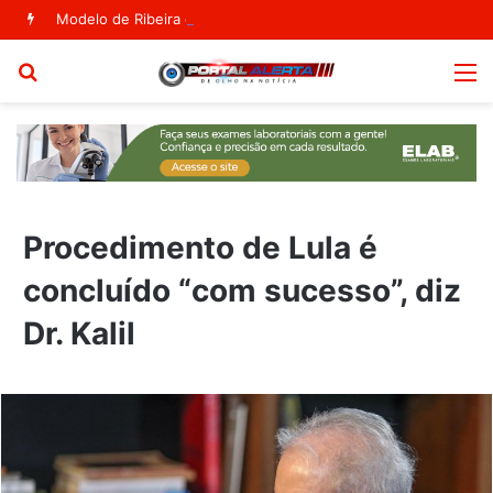
Modelo de Ribeira do Pombal estampa capa da Vogue Agosto
Procurar
M
por
Procedimento de Lula é
concluído “com sucesso”, diz
Dr. Kalil