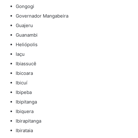
Gongogi
Governador Mangabeira
Guajeru
Guanambi
Heliópolis
Iaçu
Ibiassucê
Ibicoara
Ibicuí
Ibipeba
Ibipitanga
Ibiquera
Ibirapitanga
Ibirataia