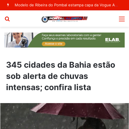
Superlotação no Conjunto Penal de Serrinha leva Corregedoria a convocar reunião
Procurar
M
por
345 cidades da Bahia estão
sob alerta de chuvas
intensas; confira lista