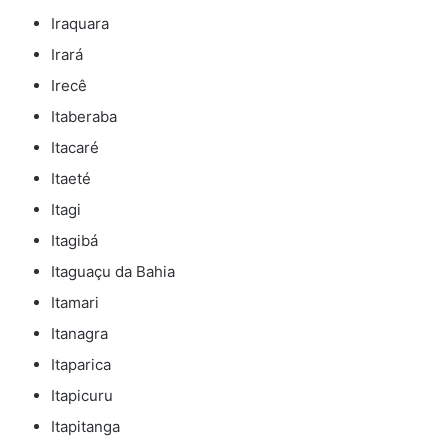
Iraquara
Irará
Irecê
Itaberaba
Itacaré
Itaeté
Itagi
Itagibá
Itaguaçu da Bahia
Itamari
Itanagra
Itaparica
Itapicuru
Itapitanga