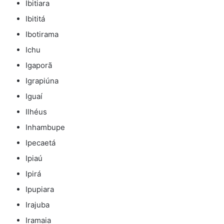
Ibitiara
Ibititá
Ibotirama
Ichu
Igaporã
Igrapiúna
Iguaí
Ilhéus
Inhambupe
Ipecaetá
Ipiaú
Ipirá
Ipupiara
Irajuba
Iramaia