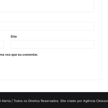
Site
ima vez que eu comentar.
 Alerta | Todos os Direitos Reservados. Site criado por
Agência Cleiss