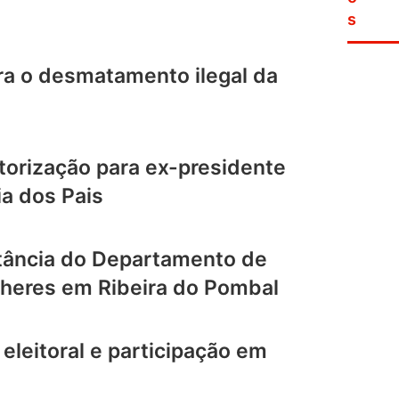
s
ra o desmatamento ilegal da
torização para ex-presidente
ia dos Pais
rtância do Departamento de
ulheres em Ribeira do Pombal
 eleitoral e participação em