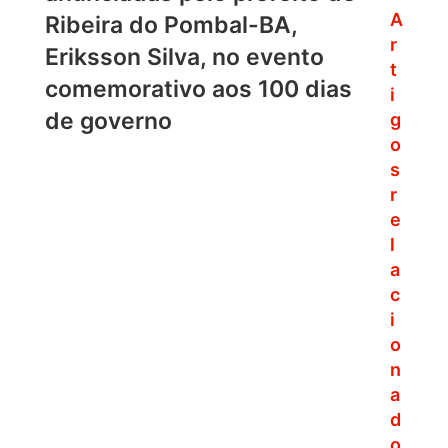
A
Ribeira do Pombal-BA,
r
Eriksson Silva, no evento
t
comemorativo aos 100 dias
i
de governo
g
o
s
r
e
l
a
c
i
o
n
a
d
o