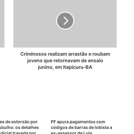
Criminosos realizam arrastão e roubam
jovens que retornavam de ensaio
junino, em Itapicuru-BA
es de extorsão por
PF apura pagamentos com
sbulho: os detalhes
códigos de barras de lobista a
udicial travada por
ex-assessor de Lula