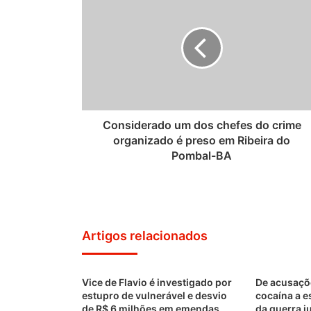
Considerado um dos chefes do crime
organizado é preso em Ribeira do
Pombal-BA
Artigos relacionados
Vice de Flavio é investigado por
De acusaçõ
estupro de vulnerável e desvio
cocaína a e
de R$ 6 milhões em emendas
da guerra j