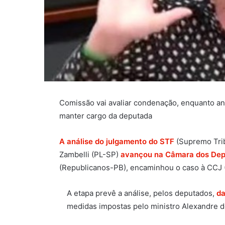
Comissão vai avaliar condenação, enquanto anál
manter cargo da deputada
A análise do julgamento do STF
(Supremo Trib
Zambelli (PL-SP)
avançou na Câmara dos De
(Republicanos-PB), encaminhou o caso à CCJ (
A etapa prevê a análise, pelos deputados,
da
medidas impostas pelo ministro Alexandre 