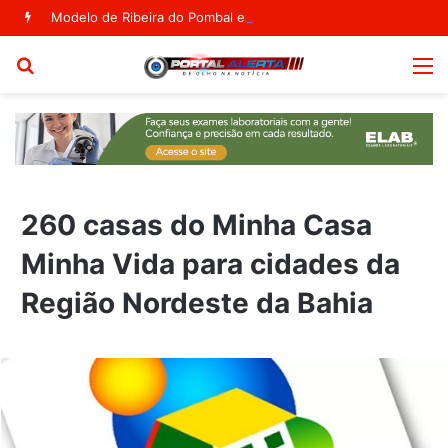
Modelo de Ribeira do Pombal estampa capa da Vogue Agosto
Procurar
M
por
260 casas do Minha Casa
Minha Vida para cidades da
Região Nordeste da Bahia