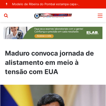
Modelo de Ribeira do Pombal estampa capa da Vogue Agosto
Procurar
M
por
Maduro convoca jornada de
alistamento em meio à
tensão com EUA