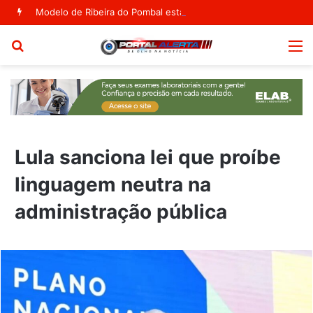
Modelo de Ribeira do Pombal estampa capa da Vogue Agosto
Procurar
M
por
Lula sanciona lei que proíbe
linguagem neutra na
administração pública