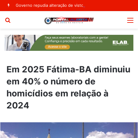
Governo repudia alteração de visto de embaixadora nos EUA: ‘Medidas hostis’
Procurar
M
por
Em 2025 Fátima-BA diminuiu
em 40% o número de
homicídios em relação à
2024