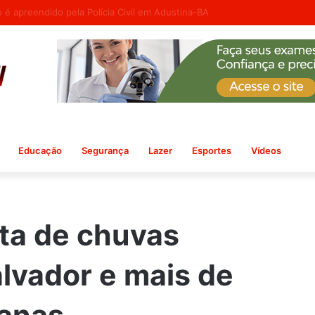
e embaixadora nos EUA: ‘Medidas hostis’
Educação
Segurança
Lazer
Esportes
Vídeos
rta de chuvas
alvador e mais de