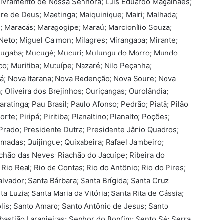
; Livramento de Nossa Senhora; Luís Eduardo Magalhães;
e de Deus; Maetinga; Maiquinique; Mairi; Malhada;
; Maracás; Maragogipe; Maraú; Marcionílio Souza;
Neto; Miguel Calmon; Milagres; Mirangaba; Mirante;
tugaba; Mucugê; Mucuri; Mulungu do Morro; Mundo
o; Muritiba; Mutuípe; Nazaré; Nilo Peçanha;
iá; Nova Itarana; Nova Redenção; Nova Soure; Nova
; Oliveira dos Brejinhos; Ouriçangas; Ourolândia;
ratinga; Pau Brasil; Paulo Afonso; Pedrão; Piatã; Pilão
rte; Piripá; Piritiba; Planaltino; Planalto; Poções;
Prado; Presidente Dutra; Presidente Jânio Quadros;
madas; Quijingue; Quixabeira; Rafael Jambeiro;
chão das Neves; Riachão do Jacuípe; Ribeira do
Rio Real; Rio de Contas; Rio do Antônio; Rio do Pires;
lvador; Santa Bárbara; Santa Brígida; Santa Cruz
ta Luzia; Santa Maria da Vitória; Santa Rita de Cássia;
lis; Santo Amaro; Santo Antônio de Jesus; Santo
astião Laranjeiras; Senhor do Bonfim; Sento Sé; Serra