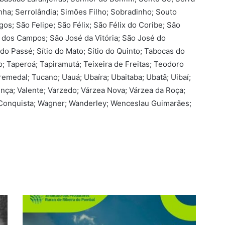
nha; Serrolândia; Simões Filho; Sobradinho; Souto
os; São Felipe; São Félix; São Félix do Coribe; São
 dos Campos; São José da Vitória; São José do
do Passé; Sítio do Mato; Sítio do Quinto; Tabocas do
 Taperoá; Tapiramutá; Teixeira de Freitas; Teodoro
remedal; Tucano; Uauá; Ubaíra; Ubaitaba; Ubatã; Uibaí;
nça; Valente; Varzedo; Várzea Nova; Várzea da Roça;
a Conquista; Wagner; Wanderley; Wenceslau Guimarães;