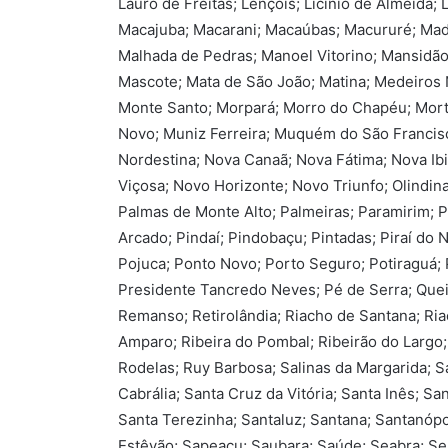
Lauro de Freitas; Lençóis; Licínio de Almeida
Macajuba; Macarani; Macaúbas; Macururé; Madr
Malhada de Pedras; Manoel Vitorino; Mansidão
Mascote; Mata de São João; Matina; Medeiros 
Monte Santo; Morpará; Morro do Chapéu; Mor
Novo; Muniz Ferreira; Muquém do São Francisc
Nordestina; Nova Canaã; Nova Fátima; Nova Ib
Viçosa; Novo Horizonte; Novo Triunfo; Olindina
Palmas de Monte Alto; Palmeiras; Paramirim; Pa
Arcado; Pindaí; Pindobaçu; Pintadas; Piraí do No
Pojuca; Ponto Novo; Porto Seguro; Potiraguá; 
Presidente Tancredo Neves; Pé de Serra; Quei
Remanso; Retirolândia; Riacho de Santana; Ria
Amparo; Ribeira do Pombal; Ribeirão do Largo; 
Rodelas; Ruy Barbosa; Salinas da Margarida; Sa
Cabrália; Santa Cruz da Vitória; Santa Inês; San
Santa Terezinha; Santaluz; Santana; Santanópo
Estêvão; Sapeaçu; Saubara; Saúde; Seabra; Seb