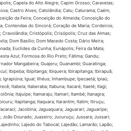
olis; Capela do Alto Alegre; Capim Grosso; Caravelas;
Nova; Castro Alves; Catolândia; Catu; Caturama; Caém;
nceição da Feira; Conceição do Almeida; Conceição do
; Contendas do Sincorá; Coração de Maria; Cordeiros;
 Cravolândia; Cristópolis; Crisópolis; Cruz das Almas;
Ávila; Dom Basílio; Dom Macedo Costa; Dário Meira;
anada; Euclides da Cunha; Eunápolis; Feira da Mata;
oresta Azul; Formosa do Rio Preto; Fátima; Gandu;
ernador Mangabeira; Guajeru; Guanambi; Guaratinga;
icuí; Ibipeba; Ibipitanga; Ibiquera; Ibirapitanga; Ibirapuã;
orã; Igrapiúna; Iguaí; Ilhéus; Inhambupe; Ipecaetá; Ipiaú;
Irecê; Itabela; Itaberaba; Itabuna; Itacaré; Itaeté; Itagi;
olônia; Itajuípe; Itamaraju; Itamari; Itambé; Itanagra;
picuru; Itapitanga; Itaquara; Itarantim; Itatim; Itiruçu;
; Jacaraci; Jacobina; Jaguaquara; Jaguarari; Jaguaripe;
a; João Dourado; Juazeiro; Jucuruçu; Jussara; Jussari;
 Lajedinho; Lajedo do Tabocal; Lajedão; Lamarão; Lapão;