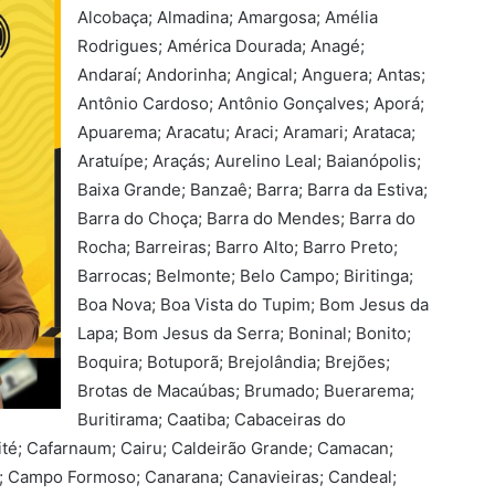
Alcobaça; Almadina; Amargosa; Amélia
Rodrigues; América Dourada; Anagé;
Andaraí; Andorinha; Angical; Anguera; Antas;
Antônio Cardoso; Antônio Gonçalves; Aporá;
Apuarema; Aracatu; Araci; Aramari; Arataca;
Aratuípe; Araçás; Aurelino Leal; Baianópolis;
Baixa Grande; Banzaê; Barra; Barra da Estiva;
Barra do Choça; Barra do Mendes; Barra do
Rocha; Barreiras; Barro Alto; Barro Preto;
Barrocas; Belmonte; Belo Campo; Biritinga;
Boa Nova; Boa Vista do Tupim; Bom Jesus da
Lapa; Bom Jesus da Serra; Boninal; Bonito;
Boquira; Botuporã; Brejolândia; Brejões;
Brotas de Macaúbas; Brumado; Buerarema;
Buritirama; Caatiba; Cabaceiras do
ité; Cafarnaum; Cairu; Caldeirão Grande; Camacan;
 Campo Formoso; Canarana; Canavieiras; Candeal;