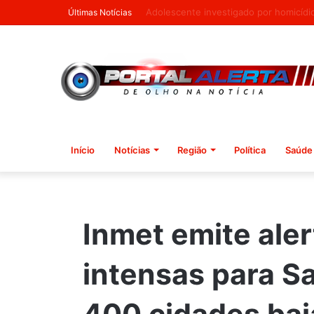
Governo repudia alteração de visto d
Últimas Notícias
Início
Notícias
Região
Política
Saúde
Inmet emite ale
intensas para S