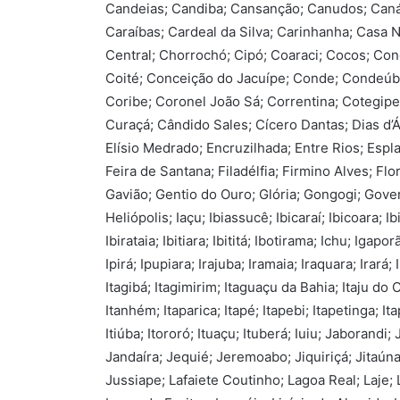
Candeias; Candiba; Cansanção; Canudos; Canáp
Caraíbas; Cardeal da Silva; Carinhanha; Casa 
Central; Chorrochó; Cipó; Coaraci; Cocos; Co
Coité; Conceição do Jacuípe; Conde; Condeúba
Coribe; Coronel João Sá; Correntina; Cotegipe;
Curaçá; Cândido Sales; Cícero Dantas; Dias d’
Elísio Medrado; Encruzilhada; Entre Rios; Espl
Feira de Santana; Filadélfia; Firmino Alves; Fl
Gavião; Gentio do Ouro; Glória; Gongogi; Gov
Heliópolis; Iaçu; Ibiassucê; Ibicaraí; Ibicoara; Ib
Ibirataia; Ibitiara; Ibititá; Ibotirama; Ichu; Igap
Ipirá; Ipupiara; Irajuba; Iramaia; Iraquara; Irará; 
Itagibá; Itagimirim; Itaguaçu da Bahia; Itaju do C
Itanhém; Itaparica; Itapé; Itapebi; Itapetinga; Ita
Itiúba; Itororó; Ituaçu; Ituberá; Iuiu; Jaborandi
Jandaíra; Jequié; Jeremoabo; Jiquiriçá; Jitaún
Jussiape; Lafaiete Coutinho; Lagoa Real; Laje;