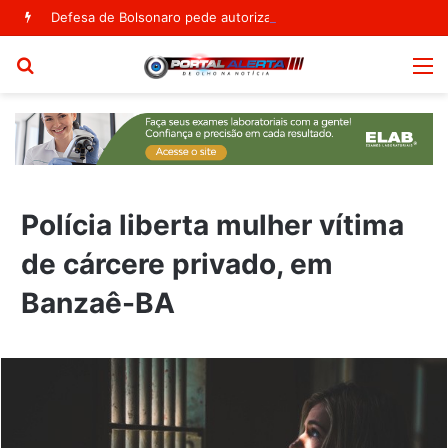
Defesa de Bolsonaro pede autorização para ex-presidente receber visita dos filhos no Dia dos Pais
Procurar
M
por
Polícia liberta mulher vítima
de cárcere privado, em
Banzaê-BA