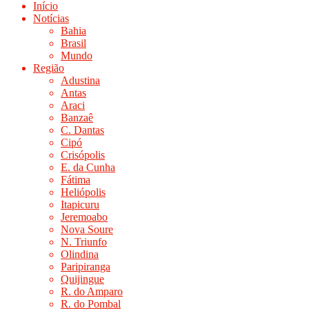
Início
Notícias
Bahia
Brasil
Mundo
Região
Adustina
Antas
Araci
Banzaê
C. Dantas
Cipó
Crisópolis
E. da Cunha
Fátima
Heliópolis
Itapicuru
Jeremoabo
Nova Soure
N. Triunfo
Olindina
Paripiranga
Quijingue
R. do Amparo
R. do Pombal