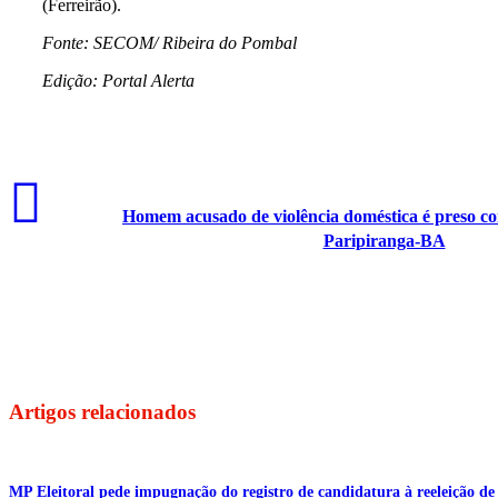
(Ferreirão).
Fonte: SECOM/ Ribeira do Pombal
Edição: Portal Alerta
Homem acusado de violência doméstica é preso c
Paripiranga-BA
Artigos relacionados
MP Eleitoral pede impugnação do registro de candidatura à reeleição de