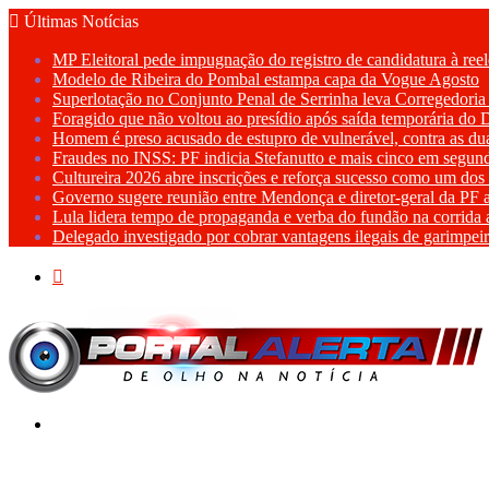
Últimas Notícias
MP Eleitoral pede impugnação do registro de candidatura à ree
Modelo de Ribeira do Pombal estampa capa da Vogue Agosto
Superlotação no Conjunto Penal de Serrinha leva Corregedoria
Foragido que não voltou ao presídio após saída temporária do 
Homem é preso acusado de estupro de vulnerável, contra as du
Fraudes no INSS: PF indicia Stefanutto e mais cinco em segund
Cultureira 2026 abre inscrições e reforça sucesso como um dos
Governo sugere reunião entre Mendonça e diretor-geral da PF 
Lula lidera tempo de propaganda e verba do fundão na corrida 
Delegado investigado por cobrar vantagens ilegais de garimpe
Procurar
por
Menu