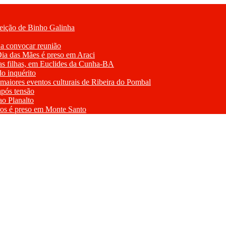
leição de Binho Galinha
 a convocar reunião
Dia das Mães é preso em Araci
as filhas, em Euclides da Cunha-BA
o inquérito
 maiores eventos culturais de Ribeira do Pombal
após tensão
ao Planalto
iros é preso em Monte Santo