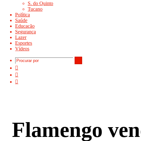
S. do Quinto
Tucano
Política
Saúde
Educação
Segurança
Lazer
Esportes
Vídeos
Procurar
Instagram
por
YouTube
Facebook
Flamengo ven