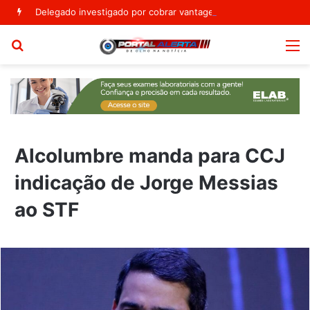
Delegado investigado por cobrar vantagens ilegais de garimpeiros é preso em Monte Santo
Procurar
M
por
Alcolumbre manda para CCJ
indicação de Jorge Messias
ao STF