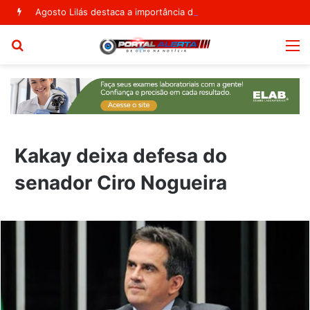
Agosto Lilás destaca a importância do Departamento de Políticas Públicas para as Mulheres em Ribeira do Pombal
Procurar
M
por
Kakay deixa defesa do
senador Ciro Nogueira