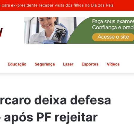
 Departamento de Políticas Públicas para as Mulheres em Ribeira do Po
Educação
Segurança
Lazer
Esportes
Vídeos
caro deixa defesa
após PF rejeitar