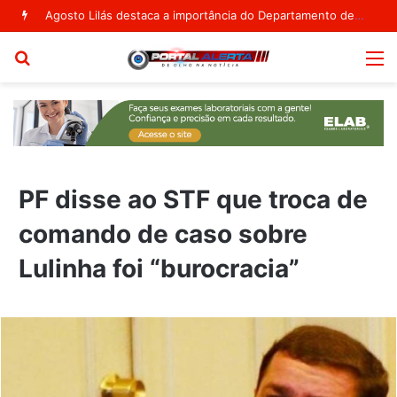
Agosto Lilás destaca a importância do Departamento de Políticas Públicas para as Mulheres em Ribeira do Pombal
Procurar
M
por
PF disse ao STF que troca de
comando de caso sobre
Lulinha foi “burocracia”