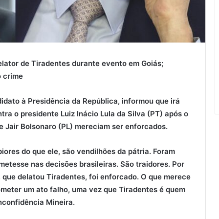
elator de Tiradentes durante evento em Goiás;
o crime
idato à Presidência da República, informou que irá
ra o presidente Luiz Inácio Lula da Silva (PT) após o
te Jair Bolsonaro (PL) mereciam ser enforcados.
iores do que ele, são vendilhões da pátria. Foram
metesse nas decisões brasileiras. São traidores. Por
, que delatou Tiradentes, foi enforcado. O que merece
cometer um ato falho, uma vez que Tiradentes é quem
nconfidência Mineira.