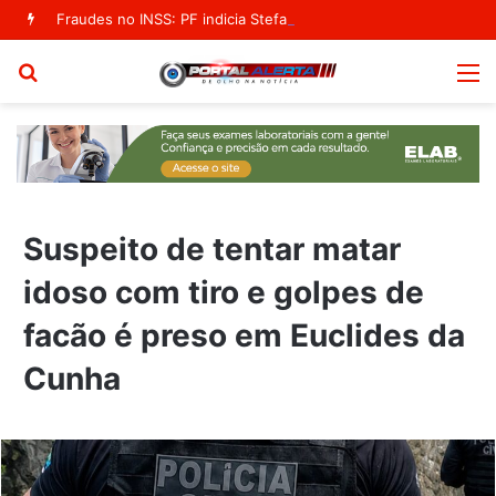
Fraudes no INSS: PF indicia Stefanutto e mais cinco em segundo inquérito
Procurar
M
por
Suspeito de tentar matar
idoso com tiro e golpes de
facão é preso em Euclides da
Cunha