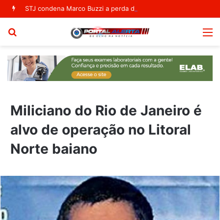
STJ condena Marco Buzzi a perda do cargo após denúncias de assédio sexual
Procurar
M
por
Miliciano do Rio de Janeiro é
alvo de operação no Litoral
Norte baiano