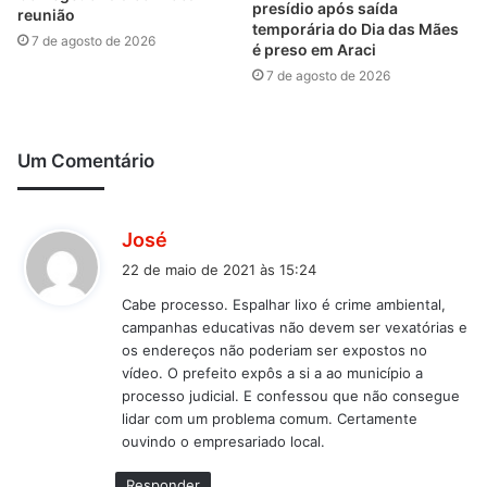
presídio após saída
reunião
temporária do Dia das Mães
7 de agosto de 2026
é preso em Araci
7 de agosto de 2026
Um Comentário
d
José
i
22 de maio de 2021 às 15:24
s
Cabe processo. Espalhar lixo é crime ambiental,
s
campanhas educativas não devem ser vexatórias e
e
os endereços não poderiam ser expostos no
:
vídeo. O prefeito expôs a si a ao município a
processo judicial. E confessou que não consegue
lidar com um problema comum. Certamente
ouvindo o empresariado local.
Responder