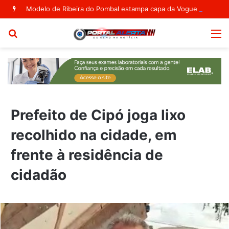
Modelo de Ribeira do Pombal estampa capa da Vogue Agosto
Procurar
M
por
Prefeito de Cipó joga lixo
recolhido na cidade, em
frente à residência de
cidadão