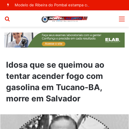
Modelo de Ribeira do Pombal estampa capa da Vogue Agosto
Procurar
M
por
Idosa que se queimou ao
tentar acender fogo com
gasolina em Tucano-BA,
morre em Salvador