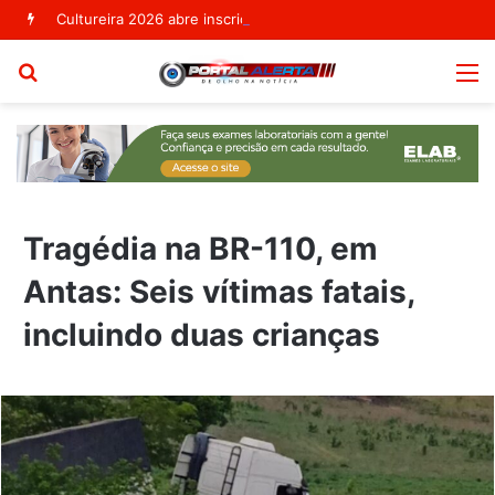
Cultureira 2026 abre inscrições e reforça sucesso como um dos maiores eventos culturais de Ribeira do Pombal
Procurar
M
por
Tragédia na BR-110, em
Antas: Seis vítimas fatais,
incluindo duas crianças