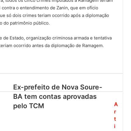
a, todos os cinco crimes imputados a Ramagem teriam
i contra o entendimento de Zanin, que em ofício
ue só dois crimes teriam ocorrido após a diplomação
o do patrimônio público.
pe de Estado, organização criminosa armada e tentativa
 teriam ocorrido antes da diplomação de Ramagem.
Ex-prefeito de Nova Soure-
BA tem contas aprovadas
A
pelo TCM
r
t
i