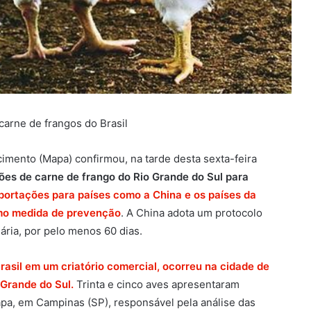
carne de frangos do Brasil
cimento (Mapa) confirmou, na tarde desta sexta-feira
ões de carne de frango do Rio Grande do Sul para
portações para países como a China e os países da
omo medida de prevenção
. A China adota um protocolo
ria, por pelo menos 60 dias.
 Brasil em um criatório comercial, ocorreu na cidade de
 Grande do Sul.
Trinta e cinco aves apresentaram
Mapa, em Campinas (SP), responsável pela análise das