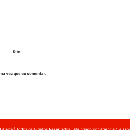
Site
ima vez que eu comentar.
 Alerta | Todos os Direitos Reservados. Site criado por
Agência Cleiss