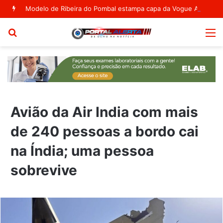
Modelo de Ribeira do Pombal estampa capa da Vogue Agosto
Procurar
M
por
Avião da Air India com mais
de 240 pessoas a bordo cai
na Índia; uma pessoa
sobrevive