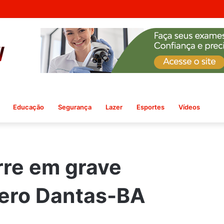
força sucesso como um dos maiores eventos culturais de Ribeira do Pom
Educação
Segurança
Lazer
Esportes
Vídeos
rre em grave
cero Dantas-BA