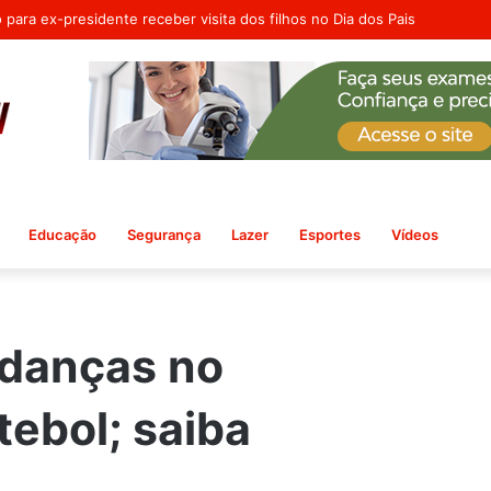
 Departamento de Políticas Públicas para as Mulheres em Ribeira do Po
Educação
Segurança
Lazer
Esportes
Vídeos
danças no
tebol; saiba