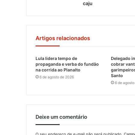
caju
Artigos relacionados
Lula lidera tempo de
Delegado i
propaganda e verba do fundão
cobrar vant
na corrida ao Planalto
garimpeiro
Santo
6 de agosto de 2026
6 de agosto
Deixe um comentário
O seu endereço de e-mail não será publicado.
Campo