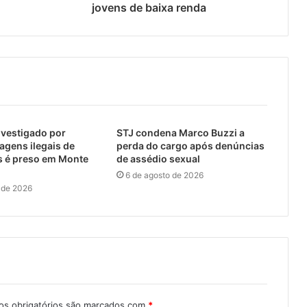
jovens de baixa renda
nvestigado por
STJ condena Marco Buzzi a
agens ilegais de
perda do cargo após denúncias
s é preso em Monte
de assédio sexual
6 de agosto de 2026
 de 2026
s obrigatórios são marcados com
*