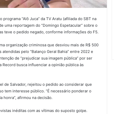
 programa “Alô Juca” da TV Aratu (afiliada do SBT na
ão de uma reportagem do “Domingo Espetacular” sobre o
mas teve o pedido negado, conforme informações do F5.
uma organização criminosa que desviou mais de R$ 500
 atendidas pelo “Balanço Geral Bahia” entre 2022 e
intenção de “prejudicar sua imagem pública” por ser
a Record busca influenciar a opinião pública às
vel de Salvador, rejeitou o pedido ao considerar que
so tem interesse público. “É necessário ponderar o
a honra”, afirmou na decisão.
vistas inéditas com as vítimas do suposto golpe.