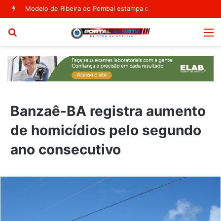
Modelo de Ribeira do Pombal estampa capa da Vogue Agosto
Procurar
M
por
Banzaê-BA registra aumento
de homicídios pelo segundo
ano consecutivo