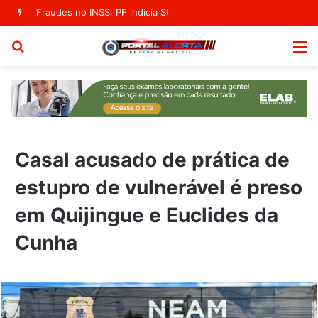
Fraudes no INSS: PF indicia Stefanutto e mais cinco em segundo inquérito
Procurar
M
por
Casal acusado de prática de
estupro de vulnerável é preso
em Quijingue e Euclides da
Cunha