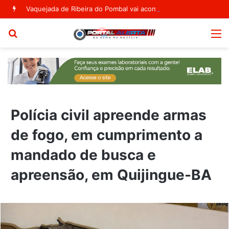
Vaquejada de Ribeira do Pombal vai acontecer no Parque Segismundo Macedo
Procurar
M
por
Polícia civil apreende armas
de fogo, em cumprimento a
mandado de busca e
apreensão, em Quijingue-BA