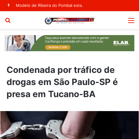
Modelo de Ribeira do Pombal estampa capa da Vogue Agosto
Procurar
M
por
Condenada por tráfico de
drogas em São Paulo-SP é
presa em Tucano-BA