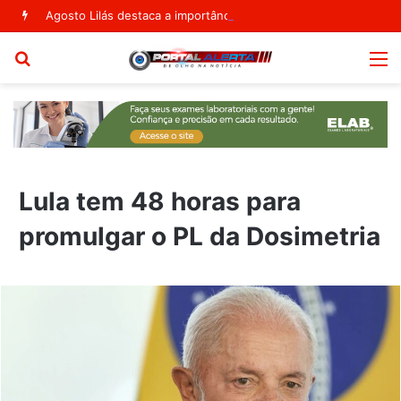
Agosto Lilás destaca a importância do Departamento de Políticas Públicas para as Mulheres em Ribeira do Pombal
Procurar
M
por
Lula tem 48 horas para
promulgar o PL da Dosimetria