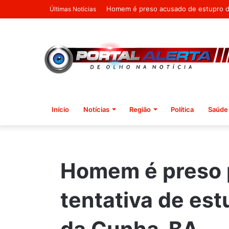
Fraudes no INSS: PF indicia Stefanutt
Últimas Notícias
Início
Notícias
Região
Política
Saúde
Homem é preso 
tentativa de est