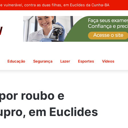
o e mais cinco em segundo inquérito
Educação
Segurança
Lazer
Esportes
Vídeos
por roubo e
upro, em Euclides