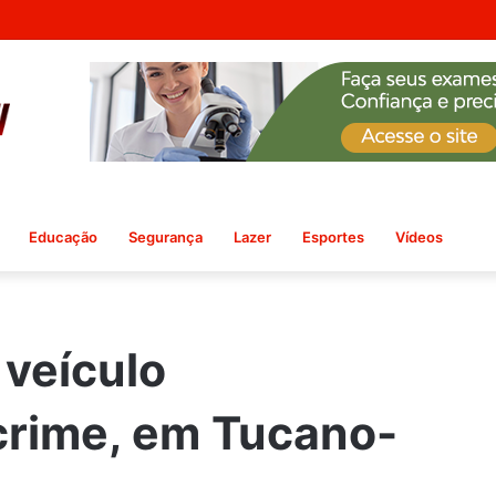
agens ilegais de garimpeiros é preso em Monte Santo
Educação
Segurança
Lazer
Esportes
Vídeos
 veículo
crime, em Tucano-