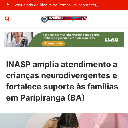
Vaquejada de Ribeira do Pombal vai acontecer no Parque Segismundo Macedo
Procurar
M
por
INASP amplia atendimento a
crianças neurodivergentes e
fortalece suporte às famílias
em Paripiranga (BA)