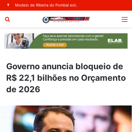
Modelo de Ribeira do Pombal estampa capa da Vogue Agosto
Procurar
M
por
Governo anuncia bloqueio de
R$ 22,1 bilhões no Orçamento
de 2026