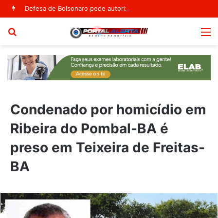
Defesa de Bolsonaro pede autorização para ex-presidente receber visita dos filhos no Dia dos Pais
Procurar
M
por
Condenado por homicídio em
Ribeira do Pombal-BA é
preso em Teixeira de Freitas-
BA