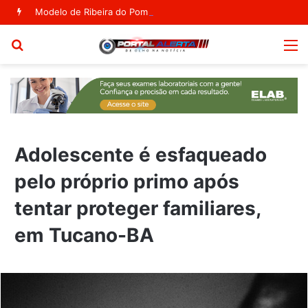
Modelo de Ribeira do Pombal estampa capa da Vogue Agosto
Procurar
M
por
Adolescente é esfaqueado
pelo próprio primo após
tentar proteger familiares,
em Tucano-BA